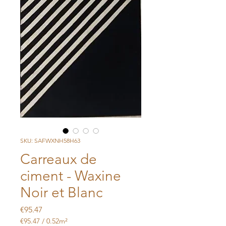
SKU: SAFWXNH58H63
Carreaux de
ciment - Waxine
Noir et Blanc
Price
€95.47
€95.47
/
0.52m²