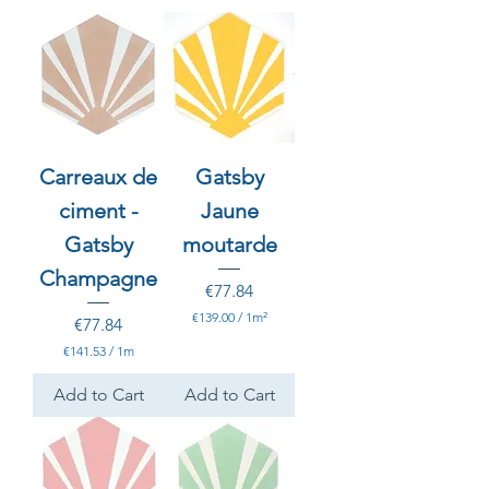
Carreaux de
Gatsby
ciment -
Jaune
Gatsby
moutarde
Champagne
Price
€77.84
€139.00
/
1m²
Price
€77.84
€
€141.53
/
1m
1
€
3
1
9
Add to Cart
Add to Cart
4
.
1
0
.
0
5
p
3
e