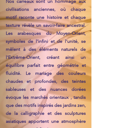
Nos carreaux sont un hommage aux
civilisations anciennes, où chaque
motif raconte une histoire et chaque
texture révèle un savoir-faire ancestral.
Les arabesques du Moyen-Orient,
symboles de l’infini et de l’unité, se
mêlent à des éléments naturels de
l’Extrême-Orient, créant ainsi un
équilibre parfait entre géométrie et
fluidité. Le mariage des couleurs
chaudes et profondes, des teintes
sableuses et des nuances dorées
évoque les marchés orientaux , tandis
que des motifs inspirés des jardins zen,
de la calligraphie et des sculptures
asiatiques apportent une atmosphère