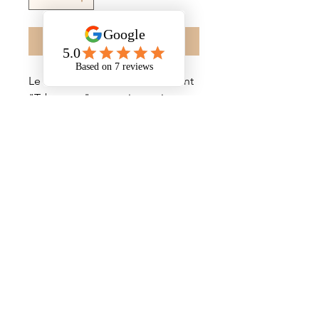
Add to Cart
Le modèle de carreau de ciment
"Tabssamu" en version noir
sidéral et blanc pur apporte une
touche graphique à votre pièce.
Associé au modèle Croco , il
apportera un brun de folie à votre
intérieur.