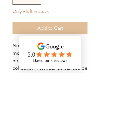
Only 9 left in stock
Add to Cart
Notre modèle Sablier est un
motif classique proposé dans
notre
collection Nomad. Ce carreau de
ciment a été revisité dans deux
couleurs chaudes blanc pur et
ocre rappelant les dunes
du Désert.
Informations détaillées
Carreau de ciment véritable - Sablier
Collection : Nomad