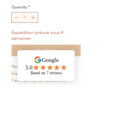
Quantity
*
Expédition prévue sous 4
semaines
Pre-Order
Notre modèle Ocean Drive fait
bien évidement référence à
l'avenue la plus célèbre de
Miami, non loin du District Art
Déco. Les couleurs pastelles
proposés dans cette collection
rappelle les façades des
bâtiments Art Déco.