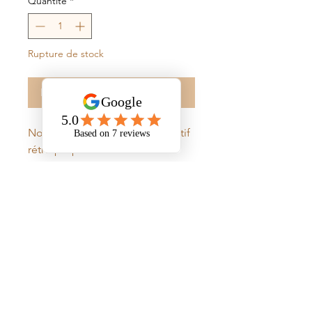
Quantité
*
Rupture de stock
Me notifier lorsque cet article est disponible
Notre modèle Dune est un motif
rétro proposé dans notre
collection Nomad. Ce carreau de
ciment a été revisité dans deux
couleurs chaudes rappelant les
dunes du Désert.
Informations détaillées
Carreau de ciment véritable - Sablier
Collection : Nomad