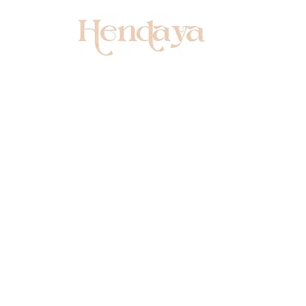
ections
Nos produits
Installation et e