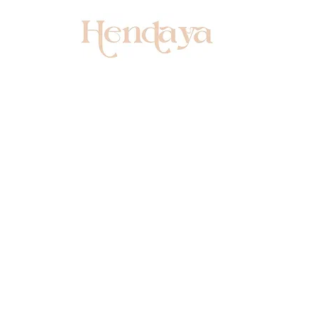
ections
Nos produits
Installation et e