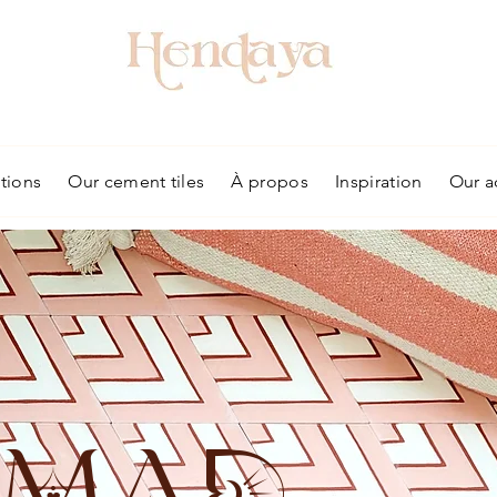
tions
Our cement tiles
À propos
Inspiration
Our a