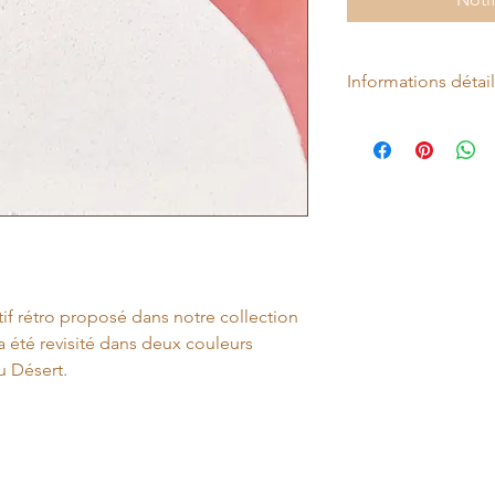
Informations détai
Carreau de ciment vér
Collection : Nomad
Matière : Ciment véri
Surface : Sol
Coloris : Abricot et B
Antidérapant : Non
Forme : Carré
Aspect : Carreau de 
Finition : Mat
f rétro proposé dans notre collection
Rectifié : Non
 été revisité dans deux couleurs
Relief : Non
u Désert.
Dimension du carrea
Épaisseur: 16 mm