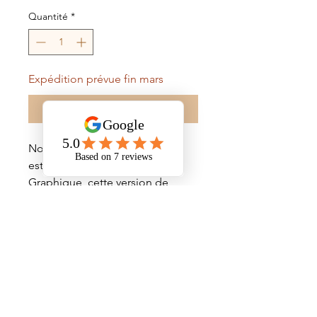
Quantité
*
Expédition prévue fin mars
Précommander
Notre modèle Waxine
est inspiré du wax africain.
Graphique, cette version de
carreau de ciment jaune
moutarde et rose poudré
agrandit et dynamise
votre pièce.
Informations détaillées