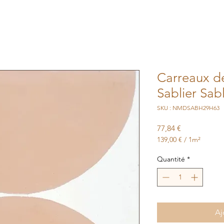
Carreaux d
Sablier Sab
SKU : NMDSABH29H63
Prix
77,84 €
139,00 €
/
1m²
139,00 €
pour
Quantité
*
1
Mètre
carré
Aj