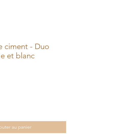
e ciment - Duo
le et blanc
outer au panier