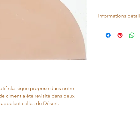
Informations détai
Carreau de ciment vér
Collection : Nomad
Matière : Ciment véri
Surface : Sol
Coloris : Sable et bla
Antidérapant : Non
Forme : Carré
Aspect : Carreau de 
Finition : Mat
Rectifié : Non
otif classique proposé dans notre
Relief : Non
e ciment a été revisité dans deux
Dimension du carrea
appelant celles du Désert.
Épaisseur: 16 mm