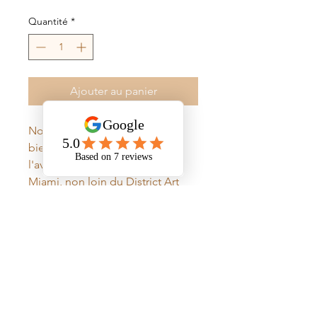
Quantité
*
Ajouter au panier
Notre modèle Ocean Drive fait
bien évidement référence à
l'avenue la plus célèbre de
Miami, non loin du District Art
Déco. Les couleurs pastelles
proposées dans cette collection
rappelle les façades des
bâtiments Art Déco.
Informations détaillées