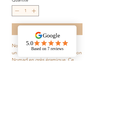
Quantité
*
Ajouter au panier
Notre modèle Oasis est
un proposé dans notre collection
Nomad en grès éramique. Ce
carreau de ciment a été revisité
dans deux couleurs sable et
blanc rappelant celles du Désert.
Informations détaillées
Carreau de ciment véritable - Sablier
Collection : Nomad
Matière : Grès cérame
Surface : Sol