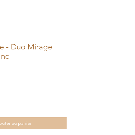
e - Duo Mirage
anc
outer au panier