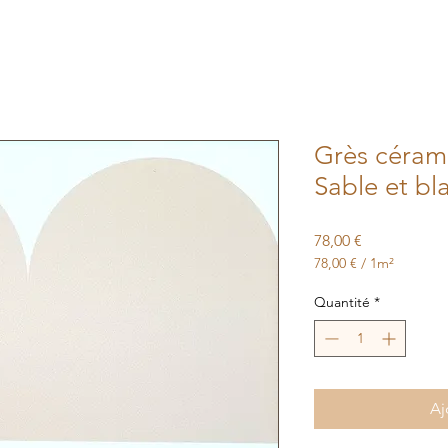
Grès céram
Sable et bl
Prix
78,00 €
78,00 €
/
1m²
78,00 €
pour
Quantité
*
1
Mètre
carré
Aj