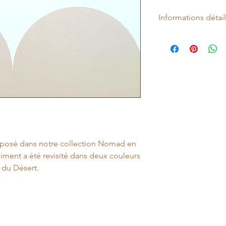
Informations détai
Carreau de ciment vér
Collection : Nomad
Matière : Grès céra
Surface : Sol
Coloris : Sable et bla
Antidérapant : Non
Forme : Carré
Aspect : Grès céram
Finition : Mat
Rectifié : Non
oposé dans notre collection Nomad en
Relief : Non
Dimension du carrea
iment a été revisité dans deux couleurs
Épaisseur: 16 mm
 du Désert.