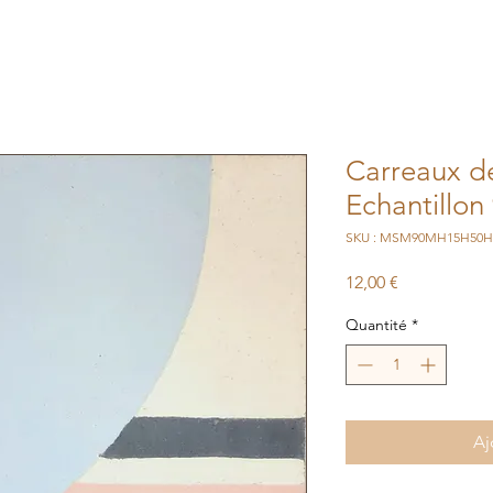
Carreaux de
Echantillon
SKU : MSM90MH15H50H
Prix
12,00 €
Quantité
*
Aj