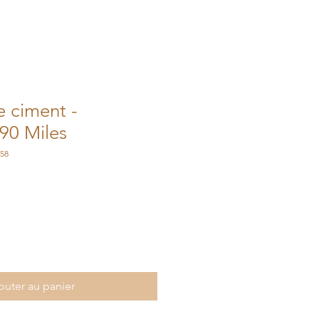
 ciment -
 90 Miles
58
outer au panier