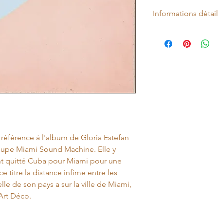
Informations détai
Carreau de ciment vé
Collection : Miami S
Matière : Ciment véri
Surface : Sol
Coloris : Bleu Bridge
Antidérapant : Non
Forme : Carré
Aspect : Carreau de 
Finition : Mat
Rectifié : Non
Relief : Non
référence à l'album de Gloria Estefan
Dimension du carrea
upe Miami Sound Machine. Elle y
Épaisseur: 16 mm
nt quitté Cuba pour Miami pour une
ce titre la distance infime entre les
elle de son pays a sur la ville de Miami,
Art Déco.