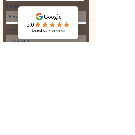
E-mail
Téléphone
Société
Importer fichier
Importez un fichier pris en charge (max. 15 Mo)