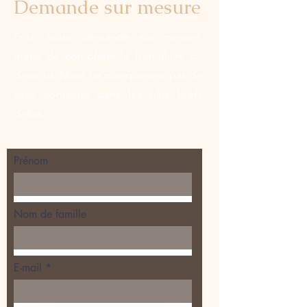
Demande sur mesure
Pour toute demande sur mesure,
merci de compléter le formulaire ci-
dessous. Nous ne manquerons pas de
vous contacter dans les plus brefs
delais
Prénom
Nom de famille
E-mail