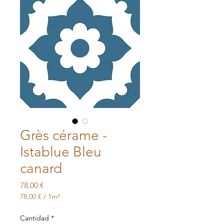
Grès cérame -
Istablue Bleu
canard
Precio
78,00 €
78,00 €
/
1m²
78,00 €
por
Cantidad
*