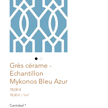
Grès cérame -
Echantillon
Mykonos Bleu Azur
Precio
78,00 €
78,00 €
/
1m²
78,00 €
por
Cantidad
*