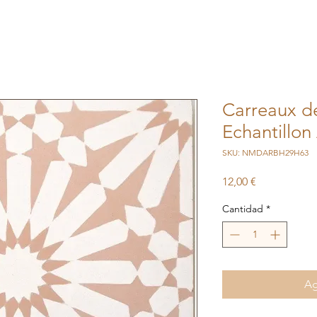
Carreaux de
Echantillo
SKU: NMDARBH29H63
Precio
12,00 €
Cantidad
*
Ag