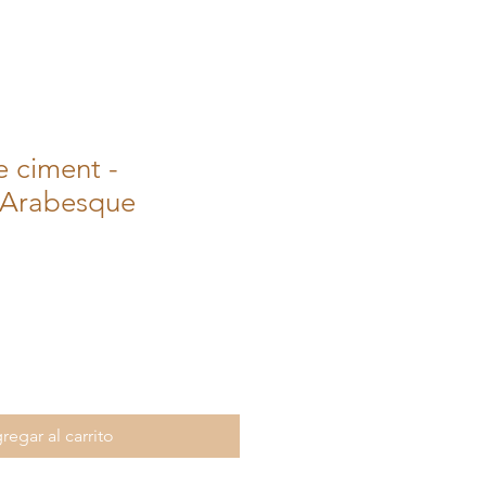
 ciment -
n Arabesque
regar al carrito