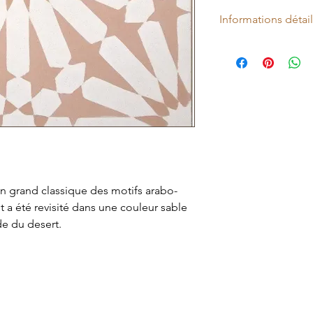
Informations détai
Carreau de ciment v
Collection : Nomad
Matière : Ciment véri
Coloris : Champagne 
Antidérapant : Non
Forme : Carré
Aspect : Carreau de 
Finition : Mat
Style : Nomad
Rectifié : Non
 grand classique des motifs arabo-
Relief : Non
 a été revisité dans une couleur sable
Dimension du carrea
de du desert.
Épaisseur: 16 mm